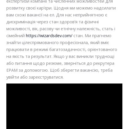
експертизи компанії та численних можливостей для
розвитку своєї кар’єри. Щодня ми можемо надсилати
вам схожі вакансії на ел. Для нас неприйнятною є
дискримінація через стан здоров’я та фізичні
можливості, вік, расову чи етнічну належність, стать і
сімейний
https://wizardsdev.com/
стан. Ми прагнемо
знайти цілеспрямованого професіонала, який вміє
працювати в режимі багатозадачності, орієнтованого
на якість та результат. Якщо у вас виникли труднощі
або питання щодо резюме, зверніться до рекрутера
EPAM за допомогою. Щоб зберегти вакансію, треба
увійти або зареєструватися.