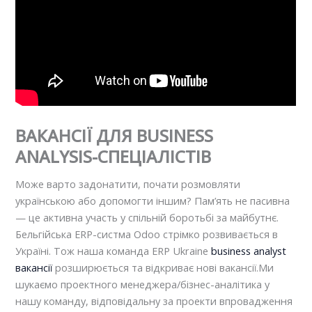
ВАКАНСІЇ ДЛЯ BUSINESS
ANALYSIS-СПЕЦІАЛІСТІВ
Може варто задонатити, почати розмовляти
українською або допомогти іншим? Пам’ять не пасивна
— це активна участь у спільній боротьбі за майбутнє.
Бельгійська ERP-систма Odoo стрімко розвивається в
Україні. Тож наша команда ERP Ukraine
business analyst
вакансії
розширюється та відкриває нові вакансії.Ми
шукаємо проектного менеджера/бізнес-аналітика у
нашу команду, відповідальну за проекти впровадження