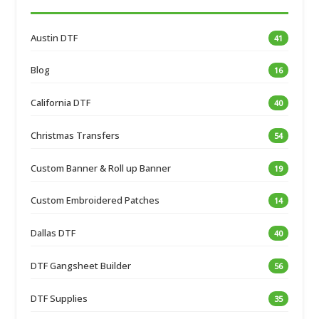
Austin DTF
41
Blog
16
California DTF
40
Christmas Transfers
54
Custom Banner & Roll up Banner
19
Custom Embroidered Patches
14
Dallas DTF
40
DTF Gangsheet Builder
56
DTF Supplies
35