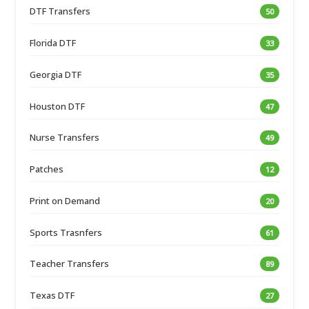
DTF Transfers
50
Florida DTF
33
Georgia DTF
35
Houston DTF
47
Nurse Transfers
49
Patches
12
Print on Demand
20
Sports Trasnfers
61
Teacher Transfers
89
Texas DTF
27